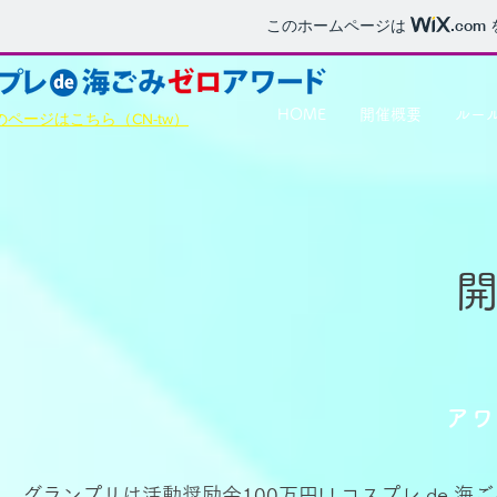
このホームページは
.com
HOME
開催概要
ルー
ページはこちら（CN-tw）
アワ
グランプリは活動奨励金100万円! ! コスプレ de 