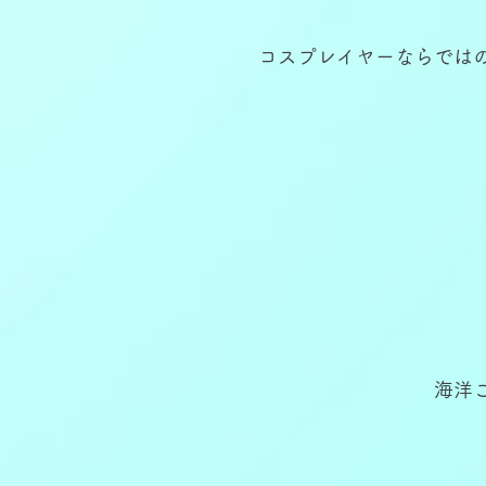
コスプレイヤーならでは
海洋